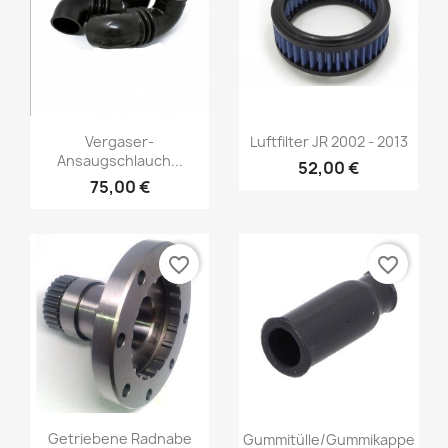
Vergaser-
Luftfilter JR 2002 - 2013
Ansaugschlauch...
52,00 €
75,00 €
favorite_border
favorite_border
Getriebene Radnabe
Gummitülle/Gummikappe