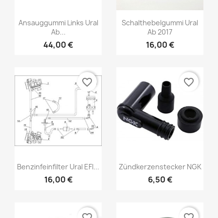
Ansauggummi Links Ural
Schalthebelgummi Ural
Ab...
Ab 2017
44,00 €
16,00 €
favorite_border
favorite_border
Benzinfeinfilter Ural EFI...
Zündkerzenstecker NGK
16,00 €
6,50 €
favorite_border
favorite_border