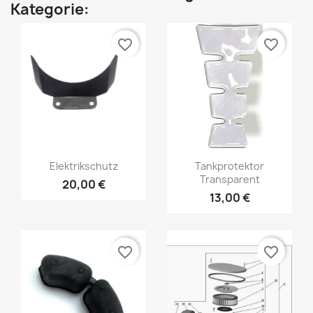
Kategorie:
favorite_border
favorite_border
Elektrikschutz
Tankprotektor
Transparent
20,00 €
13,00 €
favorite_border
favorite_border