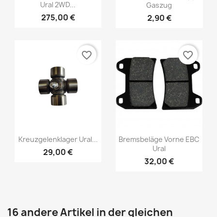
Ural 2WD...
Gaszug
275,00 €
2,90 €
favorite_border
favorite_border
Kreuzgelenklager Ural...
Bremsbeläge Vorne EBC
Ural
29,00 €
32,00 €
16 andere Artikel in der gleichen