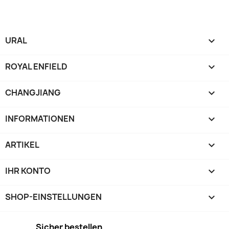
URAL

ROYAL ENFIELD

CHANGJIANG

INFORMATIONEN

ARTIKEL

IHR KONTO

SHOP-EINSTELLUNGEN
keyboard_arrow_down
Sicher bestellen