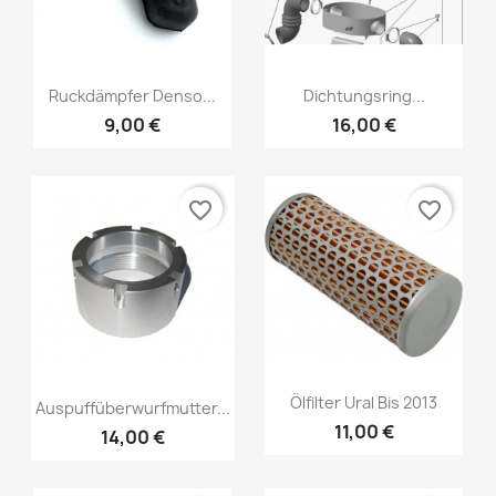
Ruckdämpfer Denso...
Dichtungsring...
9,00 €
16,00 €
favorite_border
favorite_border
Ölfilter Ural Bis 2013
Auspuffüberwurfmutter...
11,00 €
14,00 €