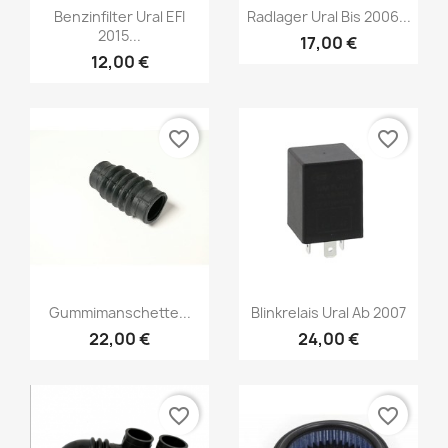
Benzinfilter Ural EFI
Radlager Ural Bis 2006...
2015...
17,00 €
12,00 €
favorite_border
favorite_border
Gummimanschette...
Blinkrelais Ural Ab 2007
22,00 €
24,00 €
favorite_border
favorite_border