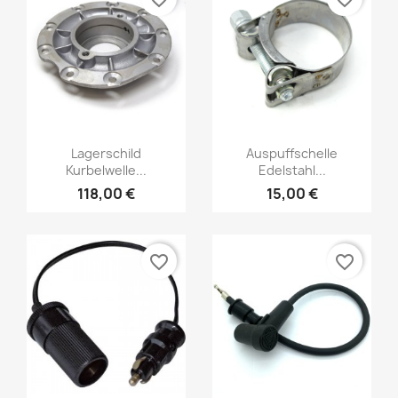
Lagerschild
Auspuffschelle
Kurbelwelle...
Edelstahl...
118,00 €
15,00 €
favorite_border
favorite_border