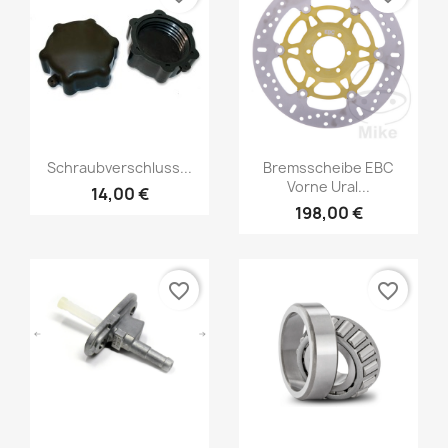
Schraubverschluss...
Bremsscheibe EBC
Vorne Ural...
14,00 €
198,00 €
favorite_border
favorite_border