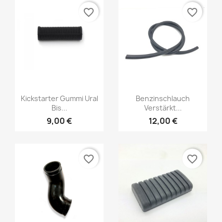
favorite_border
favorite_border
Kickstarter Gummi Ural
Benzinschlauch
Bis...
Verstärkt...
9,00 €
12,00 €
favorite_border
favorite_border