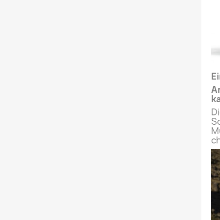
E
An
k
Di
Sc
M
ch