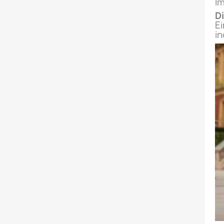
Im
Di
Ei
in