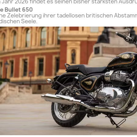
 Jahr 2026 findet es seinen bisher stärksten Ausdr
e Bullet 650
ne Zelebrierung ihrer tadellosen britischen Absta
dischen Seele.