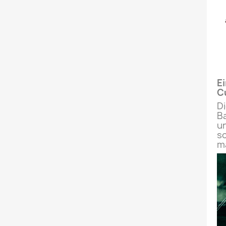
E
Cu
Di
Ba
un
sc
ma