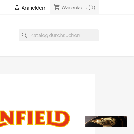
shopping_cart


Warenkorb
(0)
Anmelden
search