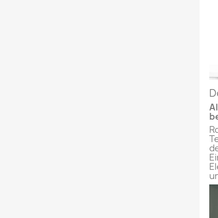
D
A
b
Ro
Te
d
E
El
u