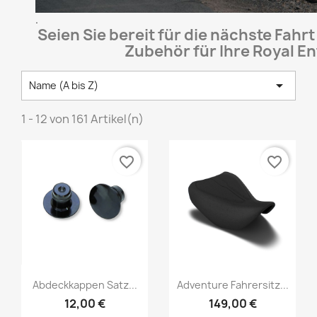
.
Seien Sie bereit für die nächste Fahrt
Zubehör für Ihre Royal E

Name (A bis Z)
1 - 12 von 161 Artikel(n)
favorite_border
favorite_border
Abdeckkappen Satz...
Adventure Fahrersitz...
12,00 €
149,00 €