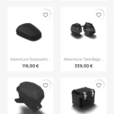
favorite_border
favorite_border
Adventure Soziussitz...
Adventure Tank Bags...
119,00 €
339,00 €
favorite_border
favorite_border