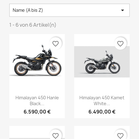

Name (A bis Z)
1 - 6 von 6 Artikel(n)
favorite_border
favorite_border
Himalayan 450 Hanle
Himalayan 450 Kamet
Black...
White...
6.590,00 €
6.490,00 €
favorite_border
favorite_border