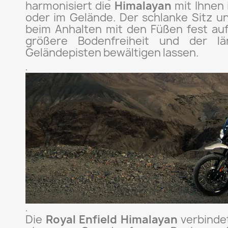
harmonisiert die
Himalayan
mit Ihnen 
oder im Gelände. Der schlanke Sitz un
beim Anhalten mit den Füßen fest au
größere Bodenfreiheit und der l
Geländepisten bewältigen lassen.
.
.
Die
Royal Enfield Himalayan
verbindet