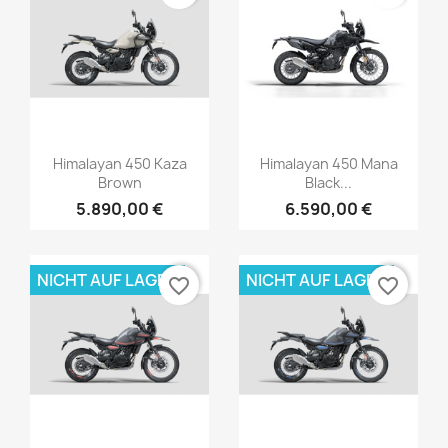
Himalayan 450 Kaza
Himalayan 450 Mana
Brown
Black...
5.890,00 €
6.590,00 €
NICHT AUF LAGER
NICHT AUF LAGER
favorite_border
favorite_border