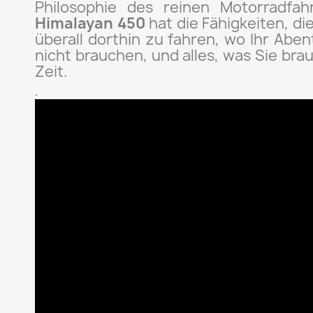
Philosophie des reinen Motorradfah
Himalayan 450
hat die Fähigkeiten, die
überall dorthin zu fahren, wo Ihr Aben
nicht brauchen, und alles, was Sie bra
Zeit.
.