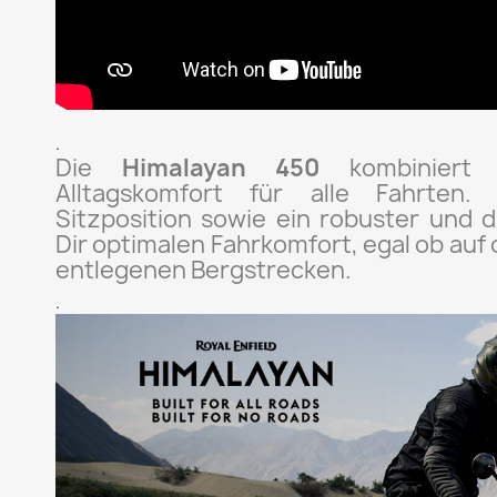
.
Die
Himalayan 450
kombiniert ü
Alltagskomfort für alle Fahrten
Sitzposition sowie ein robuster und
Dir optimalen Fahrkomfort, egal ob auf 
entlegenen Bergstrecken.
.