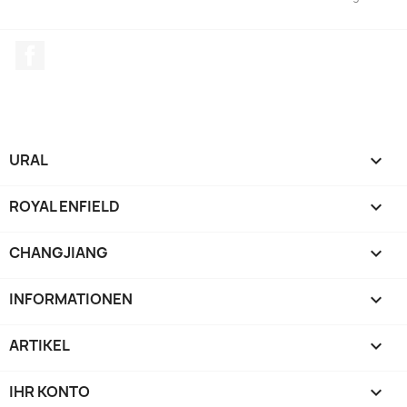
Facebook
URAL

ROYAL ENFIELD

CHANGJIANG

INFORMATIONEN

ARTIKEL

IHR KONTO
