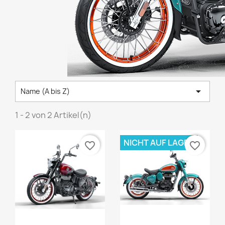

Name (A bis Z)
1 - 2 von 2 Artikel(n)
NICHT AUF LAGER
favorite_border
favorite_border