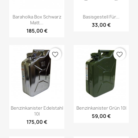
Baraholka Box Schwarz
Basisgestell Für...
Matt...
33,00 €
185,00 €
favorite_border
favorite_border
Benzinkanister Edelstahl
Benzinkanister Grün 10l
10l
59,00 €
175,00 €