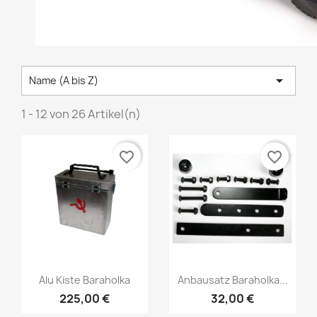

Name (A bis Z)
1 - 12 von 26 Artikel(n)
favorite_border
favorite_border
Alu Kiste Baraholka
Anbausatz Baraholka...
225,00 €
32,00 €