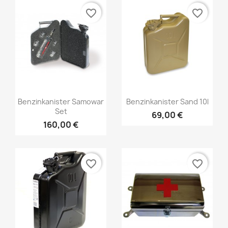
favorite_border
favorite_border
Benzinkanister Samowar
Benzinkanister Sand 10l
Set
69,00 €
160,00 €
favorite_border
favorite_border