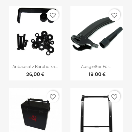
favorite_border
favorite_border
Anbausatz Baraholka...
Ausgießer Für...
26,00 €
19,00 €
favorite_border
favorite_border