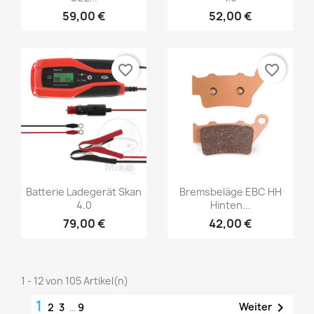
59,00 €
52,00 €
favorite_border
favorite_border
Batterie Ladegerät Skan
Bremsbeläge EBC HH
4.0
Hinten...
79,00 €
42,00 €
1 - 12 von 105 Artikel(n)
1

Weiter
2
3
…
9