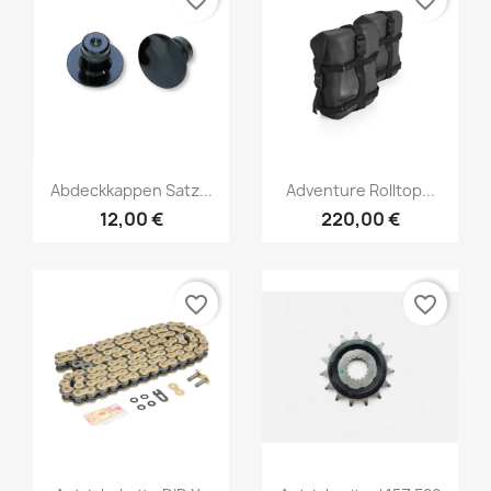
favorite_border
favorite_border
Abdeckkappen Satz...
Adventure Rolltop...
12,00 €
220,00 €
favorite_border
favorite_border