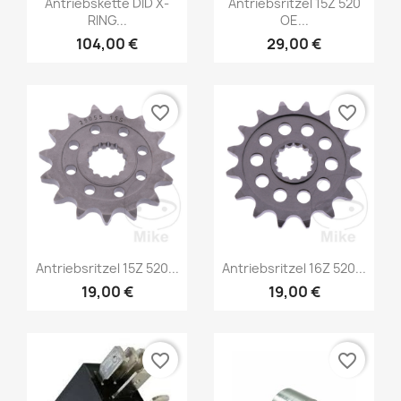
Antriebskette DID X-
Antriebsritzel 15Z 520
RING...
OE...
104,00 €
29,00 €
favorite_border
favorite_border
Antriebsritzel 15Z 520...
Antriebsritzel 16Z 520...
19,00 €
19,00 €
favorite_border
favorite_border