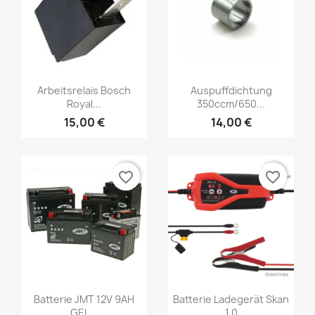
Arbeitsrelais Bosch
Auspuffdichtung
Royal...
350ccm/650...
15,00 €
14,00 €
favorite_border
favorite_border
Batterie JMT 12V 9AH
Batterie Ladegerät Skan
GEL...
1.0