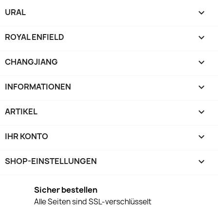
URAL

ROYAL ENFIELD

CHANGJIANG

INFORMATIONEN

ARTIKEL

IHR KONTO

SHOP-EINSTELLUNGEN
keyboard_arrow_down
Sicher bestellen
Alle Seiten sind SSL-verschlüsselt