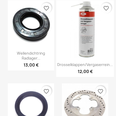
favorite_border
favorite_border
Wellendichtring
Radlager...
13,00 €
Drosselklappen/Vergaserrein...
12,00 €
favorite_border
favorite_border