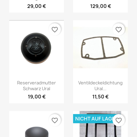
29,00 €
129,00 €
favorite_border
favorite_border
Reserveradmutter
Ventildeckeldichtung
Schwarz Ural
Ural...
19,00 €
11,50 €
NICHT AUF LAGER
favorite_border
favorite_border