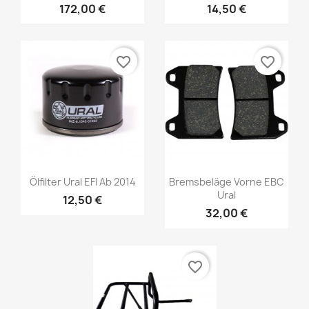
172,00 €
14,50 €
favorite_border
favorite_border
Ölfilter Ural EFI Ab 2014
Bremsbeläge Vorne EBC
Ural
12,50 €
32,00 €
favorite_border