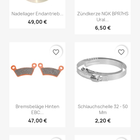
Nadellager Endantrieb...
Zündkerze NGK BPR7HS
Ural...
49,00 €
6,50 €
favorite_border
favorite_border
Bremsbeläge Hinten
Schlauchschelle 32 - 50
EBC...
Mm
47,00 €
2,20 €