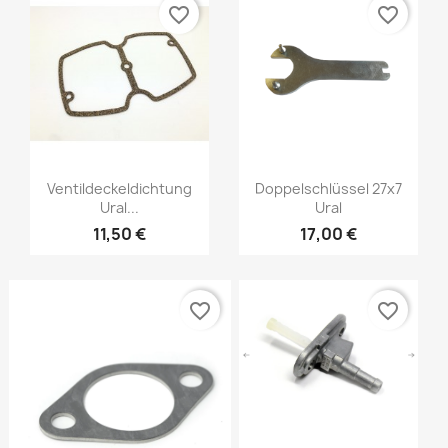
favorite_border
favorite_border
Ventildeckeldichtung
Doppelschlüssel 27x7
Ural...
Ural
11,50 €
17,00 €
favorite_border
favorite_border