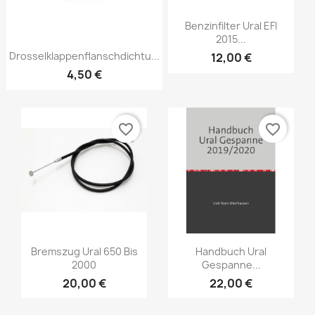
Benzinfilter Ural EFI
2015...
Drosselklappenflanschdichtu...
12,00 €
4,50 €
favorite_border
favorite_border
Bremszug Ural 650 Bis
Handbuch Ural
2000
Gespanne...
20,00 €
22,00 €