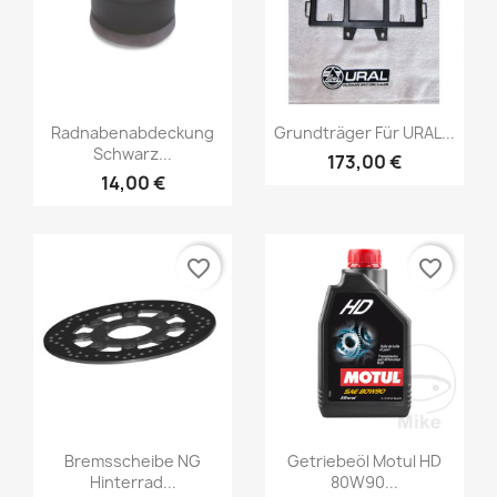
Radnabenabdeckung
Grundträger Für URAL...
Schwarz...
173,00 €
14,00 €
favorite_border
favorite_border
Bremsscheibe NG
Getriebeöl Motul HD
Hinterrad...
80W90...