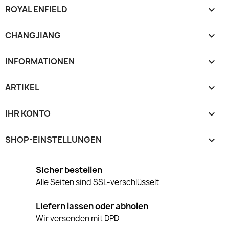
ROYAL ENFIELD

CHANGJIANG

INFORMATIONEN

ARTIKEL

IHR KONTO

SHOP-EINSTELLUNGEN
keyboard_arrow_down
Sicher bestellen
Alle Seiten sind SSL-verschlüsselt
Liefern lassen oder abholen
Wir versenden mit DPD