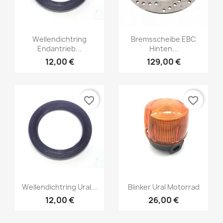
Wellendichtring
Bremsscheibe EBC
Endantrieb...
Hinten...
12,00 €
129,00 €
favorite_border
favorite_border
Wellendichtring Ural...
Blinker Ural Motorrad
12,00 €
26,00 €