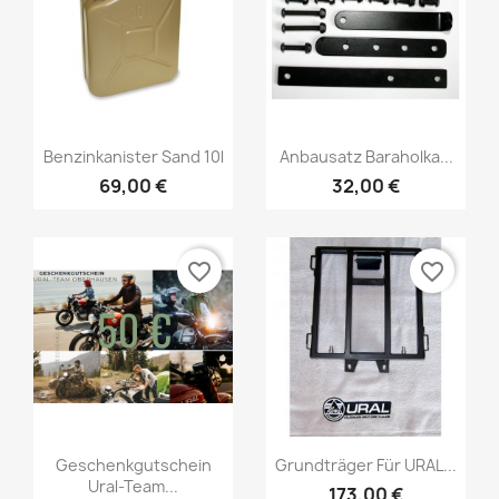
Benzinkanister Sand 10l
Anbausatz Baraholka...
69,00 €
32,00 €
favorite_border
favorite_border
Geschenkgutschein
Grundträger Für URAL...
Ural-Team...
173,00 €