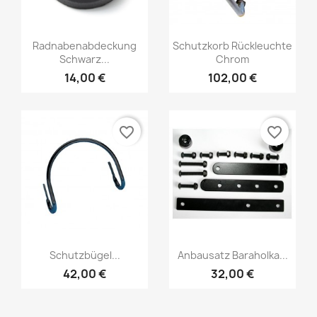
Radnabenabdeckung
Schutzkorb Rückleuchte
Schwarz...
Chrom
14,00 €
102,00 €
favorite_border
favorite_border
Schutzbügel...
Anbausatz Baraholka...
42,00 €
32,00 €