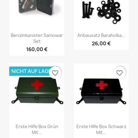
Benzinkanister Samowar
Anbausatz Baraholka...
Set
26,00 €
160,00 €
NICHT AUF LAGER
favorite_border
favorite_border
Erste Hilfe Box Grün
Erste Hilfe Box Schwarz
Mit...
Mit...