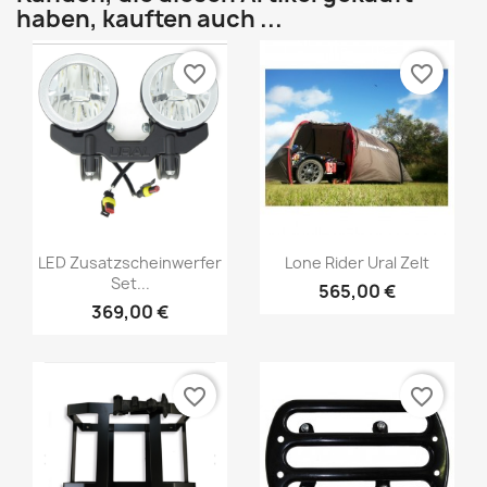
haben, kauften auch ...
favorite_border
favorite_border
LED Zusatzscheinwerfer
Lone Rider Ural Zelt
Set...
565,00 €
369,00 €
favorite_border
favorite_border