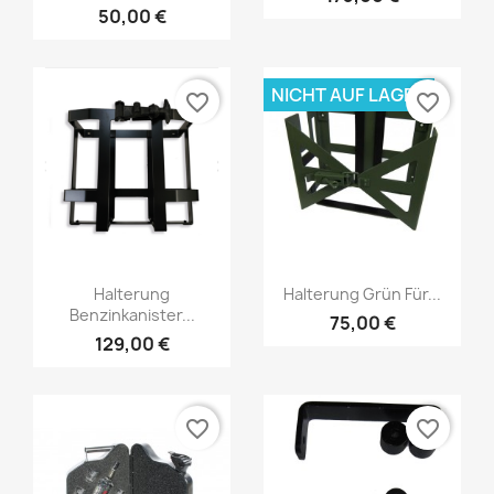
50,00 €
NICHT AUF LAGER
favorite_border
favorite_border
Halterung
Halterung Grün Für...
Benzinkanister...
75,00 €
129,00 €
favorite_border
favorite_border