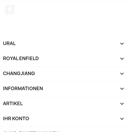
Facebook
URAL

ROYAL ENFIELD

CHANGJIANG

INFORMATIONEN

ARTIKEL

IHR KONTO
