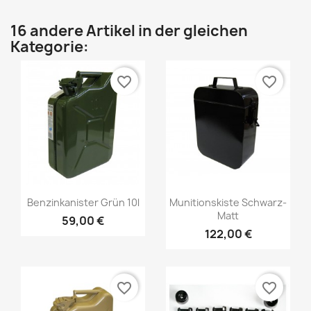
16 andere Artikel in der gleichen
Kategorie:
favorite_border
favorite_border
Benzinkanister Grün 10l
Munitionskiste Schwarz-
Matt
59,00 €
122,00 €
favorite_border
favorite_border