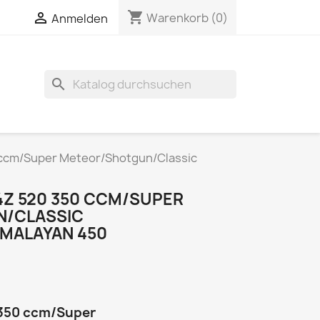
shopping_cart


Warenkorb
(0)
Anmelden
search
0 ccm/Super Meteor/Shotgun/Classic
4Z 520 350 CCM/SUPER
/CLASSIC
IMALAYAN 450
0 350 ccm/Super