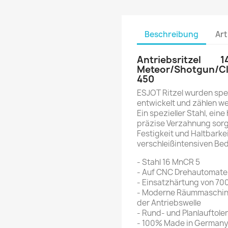
Beschreibung
Art
Antriebsritze
Meteor/Shotgun/Cl
450
ESJOT Ritzel wurden spe
entwickelt und zählen we
Ein spezieller Stahl, ei
präzise Verzahnung sorg
Festigkeit und Haltbarkei
verschleißintensiven Bed
- Stahl 16 MnCR 5
- Auf CNC Drehautomate
- Einsatzhärtung von 700
- Moderne Räummaschine
der Antriebswelle
- Rund- und Planlauftole
- 100% Made in German