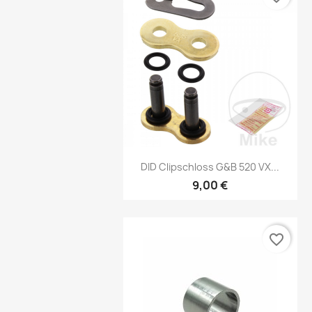
Vorschau

DID Clipschloss G&B 520 VX...
9,00 €
favorite_border