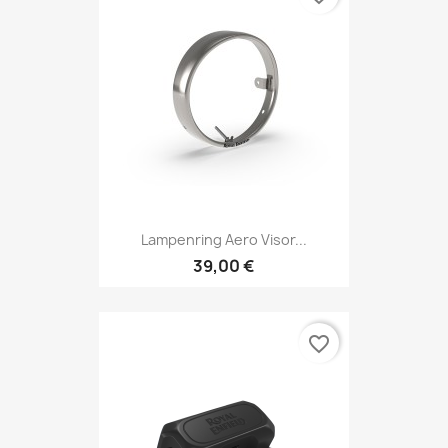
Vorschau

Lampenring Aero Visor...
39,00 €
favorite_border