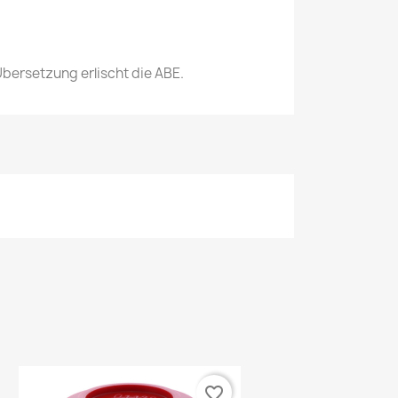
bersetzung erlischt die ABE.
favorite_border