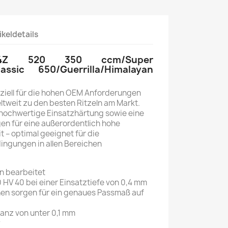
ikeldetails
l 14Z 520 350 ccm/Super
assic 650/Guerrilla/Himalayan
ziell für die hohen OEM Anforderungen
ltweit zu den besten Ritzeln am Markt.
ne hochwertige Einsatzhärtung sowie eine
en für eine außerordentlich hohe
t – optimal geeignet für die
ingungen in allen Bereichen
n bearbeitet
 HV 40 bei einer Einsatztiefe von 0,4 mm
n sorgen für ein genaues Passmaß auf
ranz von unter 0,1 mm
y