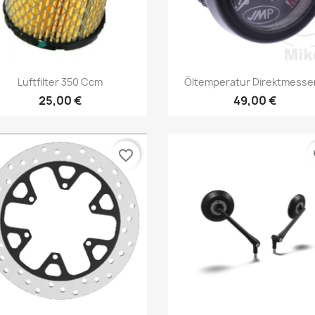
Vorschau
Vorschau


Luftfilter 350 Ccm
Öltemperatur Direktmesser
25,00 €
49,00 €
favorite_border
fa