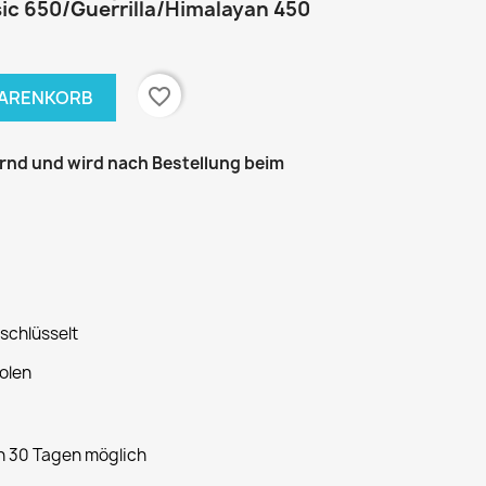
c 650/Guerrilla/Himalayan 450
favorite_border
WARENKORB
gernd und wird nach Bestellung beim
rschlüsselt
olen
n 30 Tagen möglich