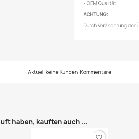
- OEM Qualität
ACHTUNG:
Durch Veränderung der Ü
Aktuell keine Kunden-Kommentare
uft haben, kauften auch ...
favorite_border