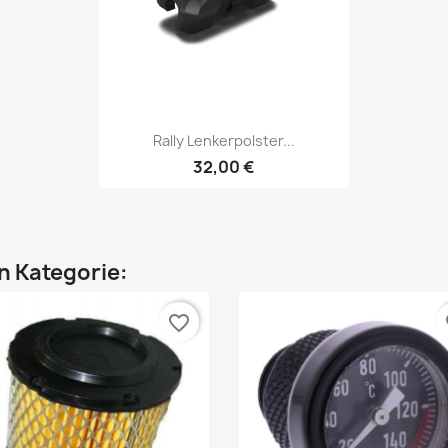
Vorschau

Rally Lenkerpolster...
32,00 €
en Kategorie:
favorite_border
fa