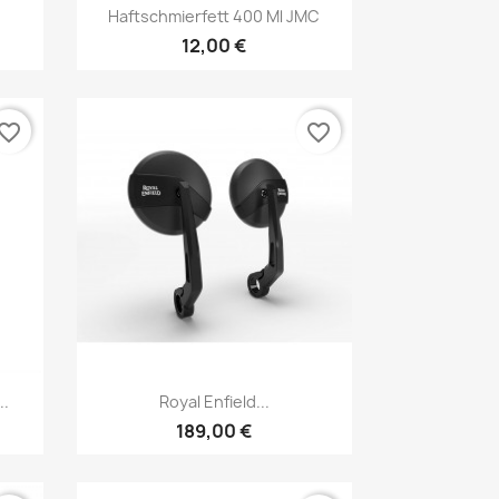
Vorschau

Haftschmierfett 400 Ml JMC
12,00 €
vorite_border
favorite_border
Vorschau

..
Royal Enfield...
189,00 €