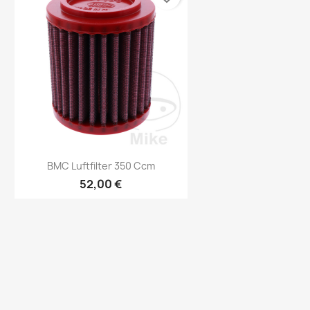
Vorschau

BMC Luftfilter 350 Ccm
52,00 €