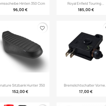
Vorschau
Vorschau


emsscheibe Hinten 350 Ccm
Royal Enfield Touring...
96,00 €
185,00 €
favorite_border
fa
Vorschau
Vorschau


gnature Sitzbank Hunter 350
Bremslichtschalter Vorne.
152,00 €
17,00 €