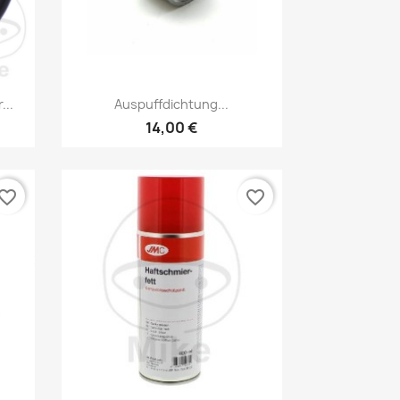
Vorschau

...
Auspuffdichtung...
14,00 €
vorite_border
favorite_border