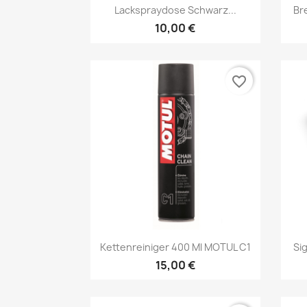
Vorschau

Lackspraydose Schwarz...
Br
10,00 €
favorite_border
Vorschau

Kettenreiniger 400 Ml MOTUL C1
Si
15,00 €