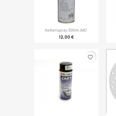
Vorschau

Kettenspray 300ml JMC
12,00 €
favorite_border