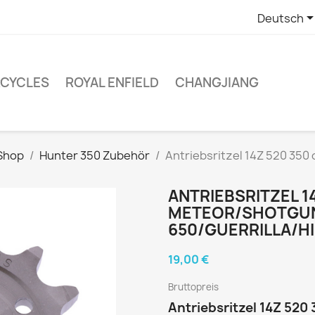
Deutsch
RCYCLES
ROYAL ENFIELD
CHANGJIANG
 Shop
Hunter 350 Zubehör
Antriebsritzel 14Z 520 35
ANTRIEBSRITZEL 1
METEOR/SHOTGUN
650/GUERRILLA/H
19,00 €
Bruttopreis
Antriebsritzel 14Z 52