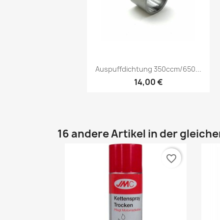
Vorschau

Auspuffdichtung 350ccm/650...
14,00 €
16 andere Artikel in der gleich
favorite_border