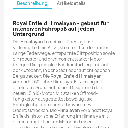
Beschreibung
Artikeldetails
Royal Enfield Himalayan -
gebaut für
intensiven Fahrspaß auf jedem
Untergrund
Die
Himalayan
kombiniert überragende
Vielseitigkeit mit Alltagskomfort für alle Fahrten.
Lange Federwege, entspannte Sitzposition sowie
ein robuster und drehmomentstarker Motor
bringen Dir optimalen Fahrkomfort, egal ob auf
der Autobahn, in der Stadt oder auf entlegenen
Bergstrecken. Die
Royal Enfield Himalayan
verbindet 60 Jahre Himalaya-Erfahrung mit
einem von Grund auf neuen Design und dem
neuen LS 410-Motor. Mit starken Offroad-
Fähigkeiten ausgestattet bewältigt sie
Schlaglochpisten ebenso bravourös wie
Gebirgsstrecken. Die
Himalayan
verbindet Royal
Enfields historische Erfahrung im Himalaya mit
einem komplett neuen Motor und einer
geländeerprobten Federung. Das Resultat? Eine