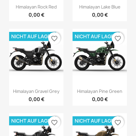
Himalayan Rock Red
Himalayan Lake Blue
0,00 €
0,00 €
NICHT AUF LAGER
NICHT AUF LAGER
favorite_border
favorite_border
Himalayan Gravel Grey
Himalayan Pine Green
0,00 €
0,00 €
NICHT AUF LAGER
NICHT AUF LAGER
favorite_border
favorite_border