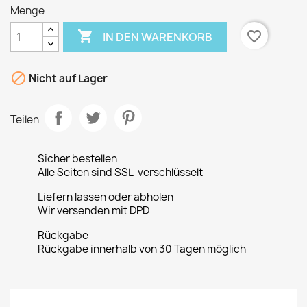
Menge

favorite_border
IN DEN WARENKORB

Nicht auf Lager
Teilen
Sicher bestellen
Alle Seiten sind SSL-verschlüsselt
Liefern lassen oder abholen
Wir versenden mit DPD
Rückgabe
Rückgabe innerhalb von 30 Tagen möglich