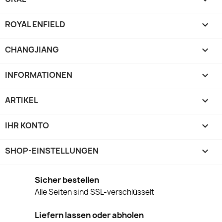
ROYAL ENFIELD

CHANGJIANG

INFORMATIONEN

ARTIKEL

IHR KONTO

SHOP-EINSTELLUNGEN
keyboard_arrow_down
Sicher bestellen
Alle Seiten sind SSL-verschlüsselt
Liefern lassen oder abholen