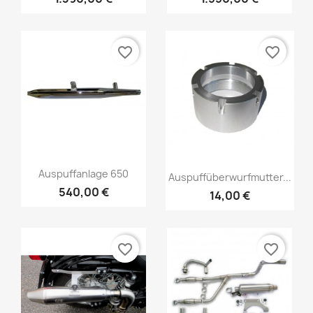
favorite_border
favorite_border
Auspuffanlage 650
Auspuffüberwurfmutter...
540,00 €
14,00 €
favorite_border
favorite_border