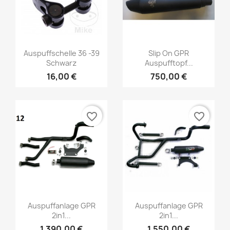
Auspuffschelle 36 -39
Slip On GPR
Schwarz
Auspufftopf...
16,00 €
750,00 €
favorite_border
favorite_border
Auspuffanlage GPR
Auspuffanlage GPR
2in1...
2in1...
1.390,00 €
1.550,00 €