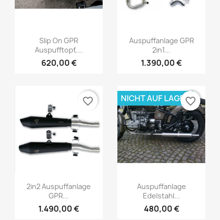
Slip On GPR
Auspuffanlage GPR
Auspufftopf,...
2in1...
620,00 €
1.390,00 €
NICHT AUF LAGER
favorite_border
favorite_border
2in2 Auspuffanlage
Auspuffanlage
GPR...
Edelstahl...
1.490,00 €
480,00 €