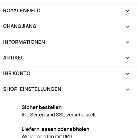
ROYAL ENFIELD

CHANGJIANG

INFORMATIONEN

ARTIKEL

IHR KONTO

SHOP-EINSTELLUNGEN
keyboard_arrow_down
Sicher bestellen
Alle Seiten sind SSL-verschlüsselt
Liefern lassen oder abholen
Wir versenden mit DPD