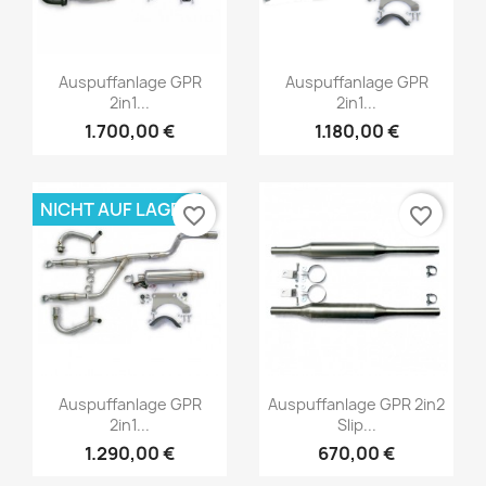
Auspuffanlage GPR
Auspuffanlage GPR
2in1...
2in1...
1.700,00 €
1.180,00 €
NICHT AUF LAGER
favorite_border
favorite_border
Auspuffanlage GPR
Auspuffanlage GPR 2in2
2in1...
Slip...
1.290,00 €
670,00 €