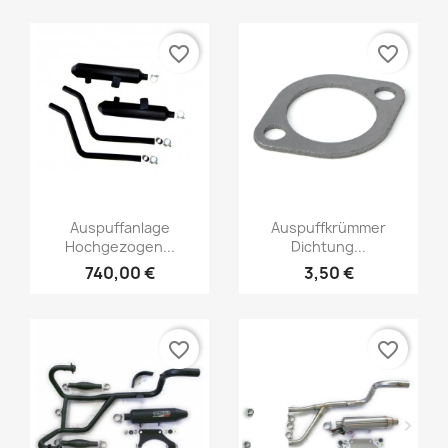
favorite_border
favorite_border
Auspuffanlage
Auspuffkrümmer
Hochgezogen...
Dichtung...
740,00 €
3,50 €
favorite_border
favorite_border